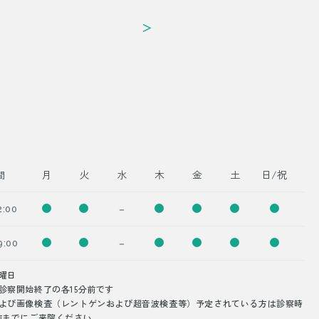
＞
月
火
水
木
金
土
日/祝
間
－
2:00
－
9:00
曜日
診察開始終了の各15分前です
よび画像検査（レントゲンおよび超音波検査等）予定されている方は診察時
前までにご来院ください。