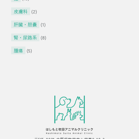
皮膚科
(2)
肝臓・胆嚢
(1)
腎・尿路系
(8)
腫瘍
(5)