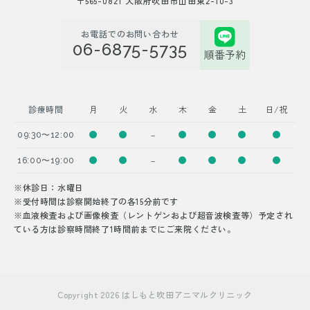
〒565-0821 大阪府吹田市山田東2-10-3
お電話でのお問い合わせ
06-6875-5735
順番予約
診療時間
月
火
水
木
金
土
日/祝
－
09:30〜12:00
－
16:00〜19:00
※休診日：水曜日
※受付時間は診察開始終了の各15分前です
※血液検査および画像検査（レントゲンおよび超音波検査等）予定され
ている方は診察時間終了1時間前までにご来院ください。
Copyright 2026 はしもと吹田アニマルクリニック