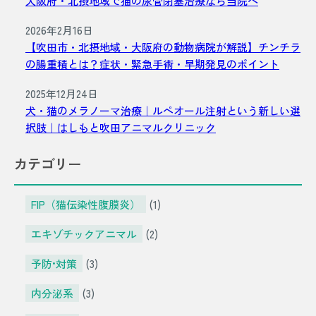
大阪府・北摂地域で猫の尿管閉塞治療なら当院へ
2026年2月16日
【吹田市・北摂地域・大阪府の動物病院が解説】チンチラ
の腸重積とは？症状・緊急手術・早期発見のポイント
2025年12月24日
犬・猫のメラノーマ治療｜ルペオール注射という新しい選
択肢｜はしもと吹田アニマルクリニック
カテゴリー
FIP（猫伝染性腹膜炎）
(1)
エキゾチックアニマル
(2)
予防•対策
(3)
内分泌系
(3)