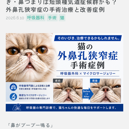
き・鼻づまりは短頭種気道症候群かも？
外鼻孔狭窄症の手術治療と改善症例
呼吸器科
手術
猫
2026.6.10
「鼻がブーブー鳴る」