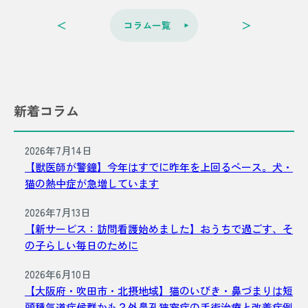
＜
＞
コラム一覧
新着コラム
2026年7月14日
【獣医師が警鐘】今年はすでに昨年を上回るペース。犬・
猫の熱中症が急増しています
2026年7月13日
【新サービス：訪問看護始めました】おうちで過ごす、そ
の子らしい毎日のために
2026年6月10日
【大阪府・吹田市・北摂地域】猫のいびき・鼻づまりは短
頭種気道症候群かも？外鼻孔狭窄症の手術治療と改善症例